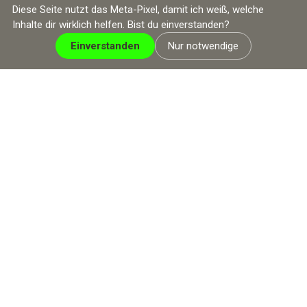
Diese Seite nutzt das Meta-Pixel, damit ich weiß, welche
Inhalte dir wirklich helfen. Bist du einverstanden?
Einverstanden
Nur notwendige
SCHENNA RESORT · MERAN · SÜDTIROL · ITALIEN
Eine Woche, die alles
verändert
Dieser mediale und paranormale Retreat ermöglicht dir als
Hinterbliebene/r, dich deinem geliebten, verstorbenen
Menschen täglich ganz nahe zu fühlen. Du erhältst täglich