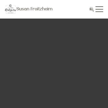
🛍
Susan Froitzheim